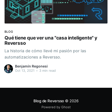
BLOG
Qué tiene que ver una "casa inteligente" y
Reversso
La historia de cómo llevé mi pasión por las
automatizaciones a Reversso.
Benjamín Regonesi
Oct 13, 2021
•
3 min read
Blog de Reversso
© 2026
Powered by Ghost