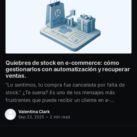
Quiebres de stock en e-commerce: cómo
gestionarlos con automatización y recuperar
ventas.
“Lo sentimos, tu compra fue cancelada por falta de
stock.” ¿Te suena? Es uno de los mensajes más
frustrantes que puede recibir un cliente en e-
commerce. Y para las marcas, no es solo un pedido
Valentina Clark
menos: significa pérdida de ventas, reputación
Sep 23, 2025
•
2 min read
dañada y mayor carga de soporte. En Reversso
llevamos