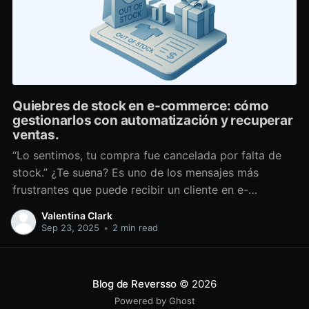
Quiebres de stock en e-commerce: cómo
gestionarlos con automatización y recuperar
ventas.
“Lo sentimos, tu compra fue cancelada por falta de
stock.” ¿Te suena? Es uno de los mensajes más
frustrantes que puede recibir un cliente en e-
commerce. Y para las marcas, no es solo un pedido
Valentina Clark
menos: significa pérdida de ventas, reputación
Sep 23, 2025
•
2 min read
dañada y mayor carga de soporte. En Reversso
llevamos
Blog de Reversso
© 2026
Powered by Ghost