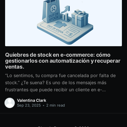
Quiebres de stock en e-commerce: cómo
gestionarlos con automatización y recuperar
ventas.
“Lo sentimos, tu compra fue cancelada por falta de
stock.” ¿Te suena? Es uno de los mensajes más
frustrantes que puede recibir un cliente en e-
commerce. Y para las marcas, no es solo un pedido
Valentina Clark
menos: significa pérdida de ventas, reputación
Sep 23, 2025
•
2 min read
dañada y mayor carga de soporte. En Reversso
llevamos