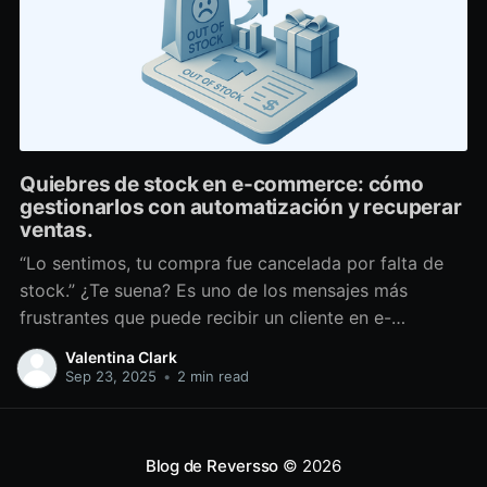
Quiebres de stock en e-commerce: cómo
gestionarlos con automatización y recuperar
ventas.
“Lo sentimos, tu compra fue cancelada por falta de
stock.” ¿Te suena? Es uno de los mensajes más
frustrantes que puede recibir un cliente en e-
commerce. Y para las marcas, no es solo un pedido
Valentina Clark
menos: significa pérdida de ventas, reputación
Sep 23, 2025
•
2 min read
dañada y mayor carga de soporte. En Reversso
llevamos
Blog de Reversso
© 2026